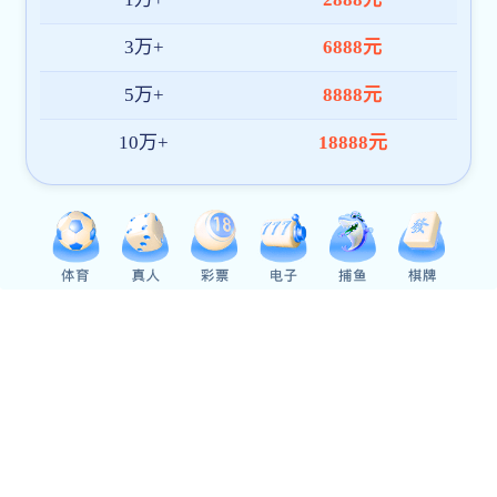
脏潜质，但最终能否实现这一走势，还取决于
科特迪瓦队能否在中场争夺中稳住阵脚。如果
球队整体被压制，阿丁格拉将陷入孤立无援的
境地；反之，一旦获得反击空间，他便会成为
制造杀机的最佳人选。这场对决，阿丁格拉的
名字注定会被反复提及，他的每一次尝试都可
能决定科特迪瓦队未来的晋级命运。
上一篇：
6月25日库拉索对科特迪瓦前场组
下一篇：
埃利亚面对乌兹别克斯坦防线身体