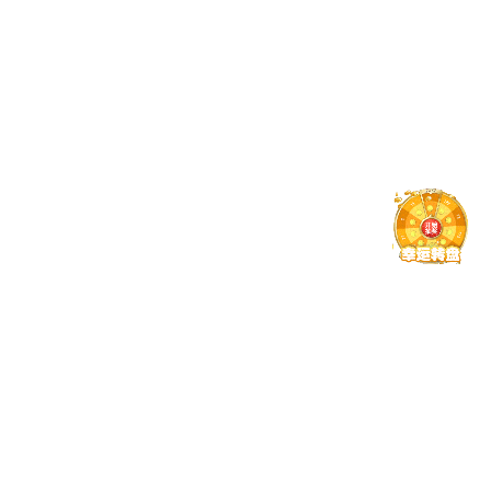
雷恩与里尔碰面，胜负手或在前锋回撤后的
当法甲联赛的烽火再次点燃，雷恩坐镇罗阿宗公园
球场迎战里尔的这场...
2026-08-07