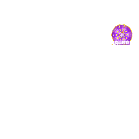
叠？...
MK体育官网首页 - MK SP 三星...
从勋章成就到年度报告，MK体育官网首页 -
MK SP 记录你的热爱。
MK体育官网首页 - MK SP 手表...
从客服响应到帮助中心，MK体育官网首页 -
MK SP 服务在线。
MK体育官网首页 - MK SP AI 数...
MK体育官网首页 - MK SP 签约资深赛事解说
团队，带来沉浸式观赛体验。...