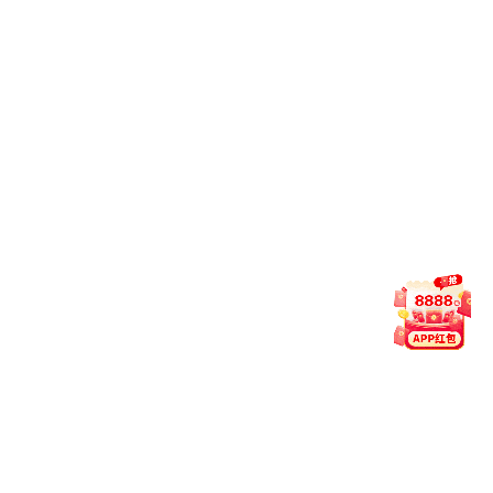
MK体育官网首页 - MK SP — 你...
不得进行勒索敲诈。
伤兵名单影响竞猜？MK体育官网首...
不得进行恶意投诉。
常见咨询
关于「西甲前瞻：马德里竞技对阵巴列卡诺，看中
锋的前点跑位」