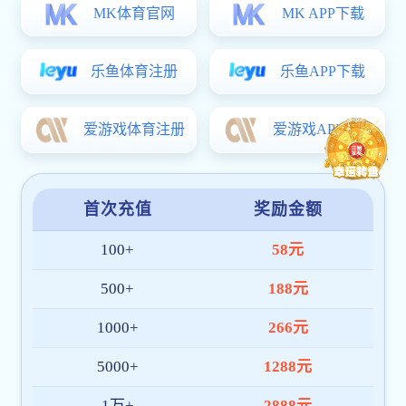
常见咨询
关于「西甲前瞻：马德里竞技对阵巴列卡诺，看中
锋的前点跑位」
【MK体育官网首页 - MK SPORTS官方站】雷恩
与里尔碰面，胜负手或在前锋回撤后的空位
【MK体育官网首页 - MK SPORTS官方站】足总
杯开局中锋支点不只是数据
【MK体育官网首页 - MK SPORTS官方站】CBA
常规赛决胜时沉退防守的新变化
苏超收官期别忽略青训成果 · 用户常问