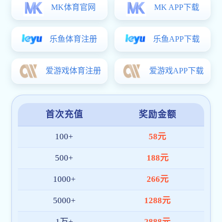
营成长起来的他，习惯了在高压对抗下做出最
优选择。这一次的压哨进球，是他多年努力与
汗水的最好回馈。从天赋异禀的“韩国梅西”，
到如今能够以一己之力掌控球队命运的核心，
李刚仁的成长轨迹，在这场U20世界杯淘汰赛
中被清晰地勾勒出来。他用一次完美的个人表
演，回答了所有关于他能否在大赛中担当重任
的质疑。
回顾整场比赛，韩国队面对的对手并非等闲之
辈。对方的中场绞杀极其凶狠，多次在禁区前
沿制造险情。韩国队的防线一度风声鹤唳，如
果稍有疏忽，被绝杀的很可能就是他们自己。
但正如足球世界那句老话：大心脏的球员往往
决定比赛走向。李刚仁在承担巨大防守压力的
同时，依然保持着进攻端的锐利度。他的跑位
灵动，出球合理，甚至多次回防到本方禁区参
与拦截。正是这种攻守兼备的全面性，让他在
比赛最后时刻依然拥有充沛的体能和清醒的头