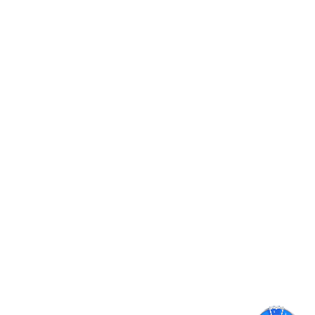
延伸阅读
克罗地亚核心莫德里奇对阵巴拿马中场覆
世界杯的舞台从来不缺少英雄，但真正能以一己之
力撬动整支球队战术...