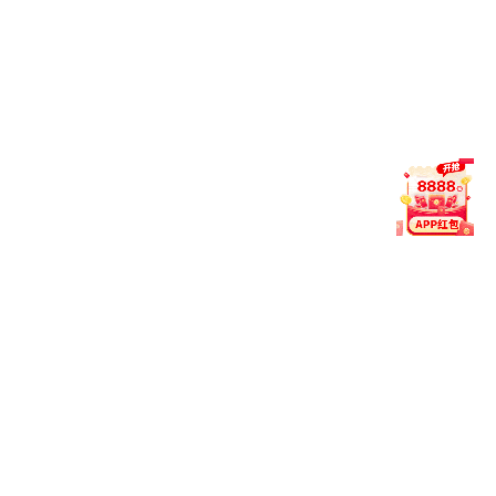
苏超收官期别忽略青训成果
当苏超争冠的硝烟在五月的凯尔特人公园球场弥漫
时，媒体的聚光灯总...
2026-08-07