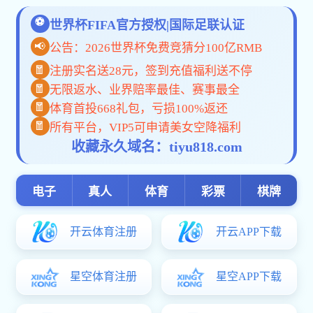
经历了微妙的转变。初始主流盘口多开在摩洛
哥让半球高水的位置，这是对北非劲旅主场优
势的谨慎肯定。但随着赛前消息的密集释放，
部分机构已悄然将盘口退至平半中低水。这种
调整并非无的放矢——摩洛哥近期进攻端的效
率波动，以及苏格兰在客场展现的顽强韧性，
都在动摇着外界对“盘口上盘”的信心。当数据
与基本面出现裂隙，往往意味着争议与机遇并
存。
摩洛哥的战术骨架，建立在强悍的中场绞杀与
边路快速转换之上。他们的防守体系在过去两
年间经受住了非洲杯和世预赛的考验，门将布
努的镇定与后防线的协同，构成了对手难以逾
越的屏障。然而，问题出在最后一传和临门一
脚。近四场正式比赛中，摩洛哥场均射正次数
不足五次，这绝非世界级攻击线应有的水准。
如果无法在开场的十五分钟内打破僵局，他们
将陷入耐心的消耗战，而这恰是苏格兰最愿意