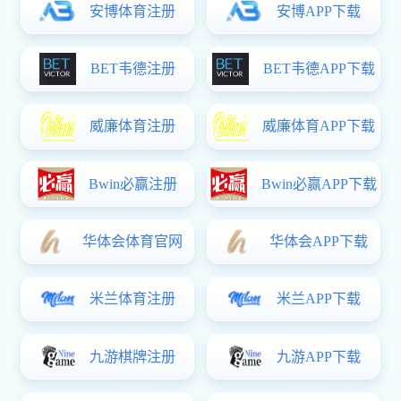
从战术层面深入剖析，威廉姆斯的远射对于打
破比赛僵局具有无可替代的价值。墨西哥队的
特点在于他们能够通过细腻的传导牢牢控制中
场节奏，并利用快速反抢瓦解对手的反击。然
而，一旦球权落入威廉姆斯脚下，所有预设的
防守逻辑都可能瞬间失效。原因在于，威廉姆
斯的起脚点往往超过常规射程，这使得防守方
很难通过简单的区域防守进行预判。他不需要
完全撕开防线，只需要找到一条稍微敞开的缝
隙，一记重炮就能让对方的门卫无所适从。在
小组赛的关键时刻，当对手龟缩防守意图守住
平局或者取得领先时，威廉姆斯的远程火力就
是对抗“大巴战术”的有效手段。尤其考虑到墨
西哥门将即便反应再神速，面对一记带着弧线
的远射，扑救难度也可想而知。
不仅如此，威廉姆斯在禁区外远射的威慑力，
远不止于直接的进球威胁。它像一枚深水炸