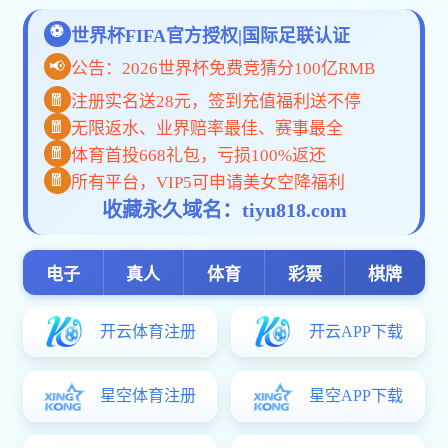
门，它是剑走偏锋的战术奇袭，是才华与勇气
的终极碰撞，更是本次世界杯小组赛中最让人
屏息凝神的悬念之一。
威廉姆斯的远射，从来都不是一种简单的尝
试。对于任何一支球队来说，在禁区外完成高
质量的远射，往往意味着突破了对手密集防守
的最后一道心理防线。墨西哥队的防线向来以
纪律严明、横向移动迅速著称，但在禁区弧顶
一带，再默契的协防也无法完全覆盖每一个潜
在的起脚空间。威廉姆斯恰好拥有那种在高速
推进中瞬间判断出这片“真空地带”的天赋。他
的大腿在发力时如同拉满的弓弦，踢出的皮球
带有强烈的下坠与旋转，这是任何一位门将都
不愿面对的噩梦。当这名边锋内切至中路，或
者在中场策动反击后突然出现在35码区域时，
墨西哥队的防守球员不得不在封堵传球路线与
扑向持球者之间做出艰难选择。而这种犹豫，
恰恰是威廉姆斯最渴望的时机。