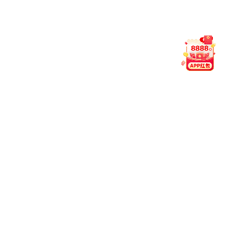
在欧冠联赛的璀璨星河中，哥本哈根与法兰克福的
对决或许不是最耀眼...
2026-07-25
A组韩国迎战南非赵贤祐快速手抛球发动
在世界杯的绿茵场上，每一个细节都可能成为决定
比赛走向的关键。当...
2026-07-25