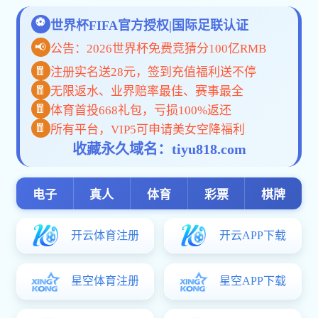
恰尔汗奥卢的传球节奏，从来不是单调的节拍
器。他的比赛风格如同一部精妙的交响乐，时
而急促如山洪暴发，时而舒缓如溪流潺潺。回
顾他在欧洲赛场上的表现，尤其是上赛季在国
米的关键战役，恰尔汗奥卢每90分钟能够完成
超过70次传球，成功率高达88%以上。但数据
背后真正令人胆寒的，是他改变节奏的能力。
面对巴拉圭这样一支以强硬对抗和快速转换著
称的南美劲旅，恰尔汗奥卢如何调整自己的传
球韵律，将成为土耳其进攻体系是否流畅运转
的关键。
巴拉圭队的防守特点，决定了这场比赛对于传
球节奏的极致考验。巴拉圭球员在防守端的身
型和覆盖范围，逼迫对手必须快速出球，这恰
恰是恰尔汗奥卢的强项。他擅长在狭小空间内
利用一脚传递撕开防线。预计在开场阶段，恰
尔汗奥卢将以一种试探性的短传节奏为主，频
繁与中路和边路的队友进行墙式配合，目的是