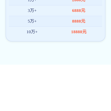
节奏，消耗他们的体能。
随着比赛的深入，下半场的体力瓶颈期将是决
定传球节奏走向的分水岭。如果土耳其队在70
分钟后依然保持平局或微弱领先，恰尔汗奥卢
会展现出他经验丰富的一面——他会将传球节
奏放慢，采取控球战术，用横向的倒脚来稳定
军心，引诱巴拉圭球员上抢，从而在对手身后
制造空间。这种看似拖沓的传球节奏，实则是
顶级强队用来消磨对手意志的阴险招数。相
反，如果土耳其处于落后，恰尔汗奥卢的传球
节奏则会变得极具侵略性，甚至不惜增加冒险
性的直塞球和过顶长传，以求在最短时间内制
造杀机。
最终，这场小组赛的胜负手，就藏在这跳动不
止的传球节奏之中。恰尔汗奥卢不仅仅是在传
球，他是在用双脚谱写比赛的旋律。面对巴拉
圭，这位土耳其中场大师的临场调整能力将受
到最严峻的考验。他需要像一名顶级指挥家一