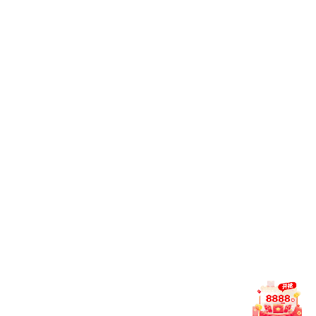
欧冠哥本哈根对阵法兰克福禁区弧顶保护
在欧冠联赛的璀璨星河中，哥本哈根与法兰克福的
对决或许不是最耀眼...
2026-07-25