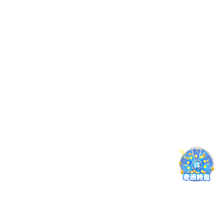
克罗地亚核心莫德里奇对阵巴拿马中场覆
世界杯的舞台从来不缺少英雄，但真正能以一己之
力撬动整支球队战术...
2026-07-26
2026世界杯南非迎战捷克半场走势是否更
当2026年世界杯的战火在绿茵场上燃起，南非与捷