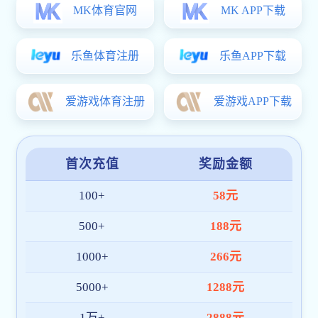
聪明的跑位去封堵那些危险的线路。
当然，捷克队绝非束手待毙的羔羊。他们必然
会针对埃德森·阿尔瓦雷斯的激进上抢设计反制
陷阱。捷克很有可能通过中场的快速回敲，引
诱埃德森·阿尔瓦雷斯失位，然后利用他身后的
空挡进行直塞。因此，埃德森·阿尔瓦雷斯在此
次较量中必须学会“收放自如”。他需要像一名
经验丰富的刺客，既能一瞬间扑向猎物，又能
在关键时刻收回脚步，与其他防守球员形成联
动。这种平衡的艺术，是衡量他能否从“优秀工
兵”进阶为“世界级后腰”的试金石。
值得注意的是，墨西哥队近期的战术演练中，
特别强调了对于第二落点的保护。教练组深
知，单纯的限制出球还远远不够。一旦埃德森·
阿尔瓦雷斯成功干扰了捷克中卫的出球，皮球
发生弹后，谁能控制那片混乱区域将成为关
键。埃德森·阿尔瓦雷斯的二次反应速度以及他